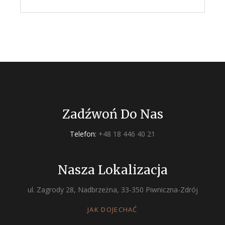
Zadźwoń Do Nas
Telefon:
+48 18 446 40 21
Nasza Lokalizacja
ul. Zagrody 28, Nadbrzeżna, 33-350 Piwniczna-Zdrój
JAK DOJECHAĆ