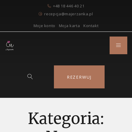
+48 18 446 40 21
recepcja@majerzanka.pl
Moje konto
Moja karta
Kontakt
REZERWUJ
Kategoria: