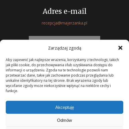
Adres e-mail
recepcja@majerzanka.pl
FORMULARZ KONTAKTOWY
Zarządzaj zgodą
Aby zapewnić jak najlepsze wrażenia, korzystamy z technologii, takich
jak pliki cookie, do przechowywania i/lub uzyskiwania dostępu do
informacji o urządzeniu. Zgoda na te technologie pozwoli nam
przetwarzać dane, takie jak zachowanie podczas przeglądania lub
unikalne identyfikatory na tej stronie. Brak wyrażenia zgody lub
Menu
Aktualności
Atrakcje
Rezerwuj
Kontakt
wycofanie zgody może niekorzystnie wpłynąć na niektóre cechy i
funkcje.
Wykonanie FutureNET | Copyright © 2019 Majerzanka – Hotel i
Akceptuję
Restauracja. All Rights Reserved.
Odmów