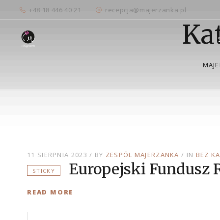
+48 18 446 40 21
recepcja@majerzanka.pl
Ka
MAJE
11 SIERPNIA 2023
BY
ZESPÓL MAJERZANKA
IN
BEZ KA
Europejski Fundusz 
STICKY
READ MORE