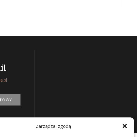
il
a.pl
KTOWY
Zarządzaj zgodą