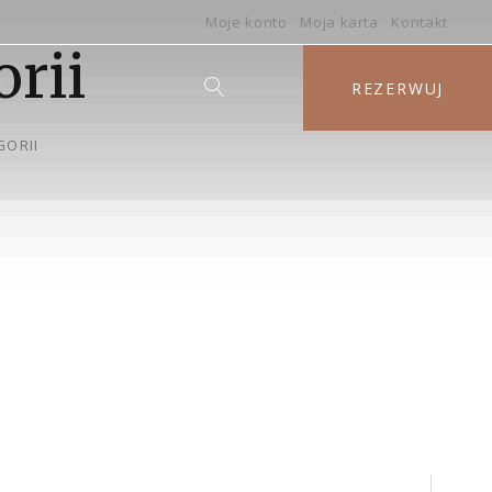
Moje konto
Moja karta
Kontakt
orii
t
REZERWUJ
GORII