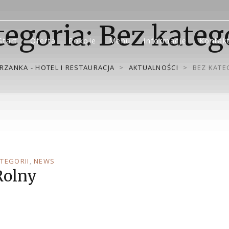
tegoria:
Bez kateg
Start
Oferta
Pokoje
Menu
Informacje
Kontak
RZANKA - HOTEL I RESTAURACJA
>
AKTUALNOŚCI
>
BEZ KATE
TEGORII
NEWS
Rolny