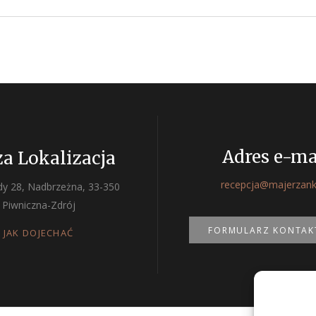
Adres e-ma
a Lokalizacja
recepcja@majerzank
ody 28, Nadbrzeżna, 33-350
Piwniczna-Zdrój
FORMULARZ KONTA
JAK DOJECHAĆ