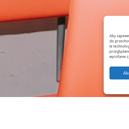
Aby zapewnić
do przechow
te technolo
przeglądania
wycofanie z
Ak
IEJSCE DO SPOTKAŃ DLA TWOJEGO BIZNE