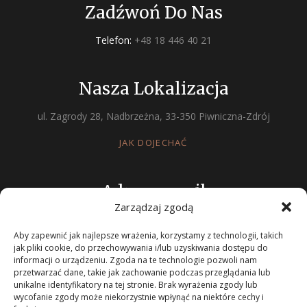
Zadźwoń Do Nas
Telefon:
+48 18 446 40 21
Nasza Lokalizacja
ul. Zagrody 28, Nadbrzeżna, 33-350 Piwniczna-Zdrój
JAK DOJECHAĆ
Adres e-mail
Zarządzaj zgodą
recepcja@majerzanka.pl
Aby zapewnić jak najlepsze wrażenia, korzystamy z technologii, takich
jak pliki cookie, do przechowywania i/lub uzyskiwania dostępu do
informacji o urządzeniu. Zgoda na te technologie pozwoli nam
FORMULARZ KONTAKTOWY
przetwarzać dane, takie jak zachowanie podczas przeglądania lub
unikalne identyfikatory na tej stronie. Brak wyrażenia zgody lub
wycofanie zgody może niekorzystnie wpłynąć na niektóre cechy i