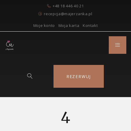
+48 18 446 40 21
recepcja@majerzanka.pl
Moje konto
Moja karta
Kontakt
REZERWUJ
4