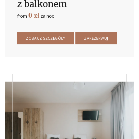
z balkonem
0
zł
from
za noc
ZOBACZ SZCZEGÓŁY
ZAREZERWUJ