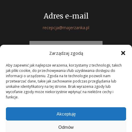
Adres e-mail
recepcja@majerzanka.pl
FORMULARZ KONTAKTOWY
Zarządzaj zgodą
Aby zapewnić jak najlepsze wrażenia, korzystamy z technologii, takich
jak pliki cookie, do przechowywania i/lub uzyskiwania dostępu do
informacji o urządzeniu. Zgoda na te technologie pozwoli nam
przetwarzać dane, takie jak zachowanie podczas przeglądania lub
unikalne identyfikatory na tej stronie. Brak wyrażenia zgody lub
Menu
Aktualności
Atrakcje
Rezerwuj
Kontakt
wycofanie zgody może niekorzystnie wpłynąć na niektóre cechy i
funkcje.
Wykonanie FutureNET | Copyright © 2019 Majerzanka – Hotel i
Akceptuję
Restauracja. All Rights Reserved.
Odmów