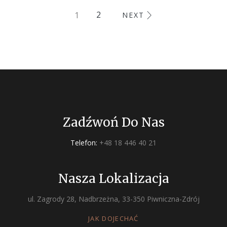
1
2
NEXT
Zadźwoń Do Nas
Telefon:
+48 18 446 40 21
Nasza Lokalizacja
ul. Zagrody 28, Nadbrzeżna, 33-350 Piwniczna-Zdrój
JAK DOJECHAĆ