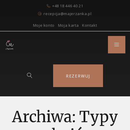
+48 18 446 40 21
recepcja@majerzanka.pl
Moje konto
Moja karta
Kontakt
REZERWUJ
Archiwa:
Typy