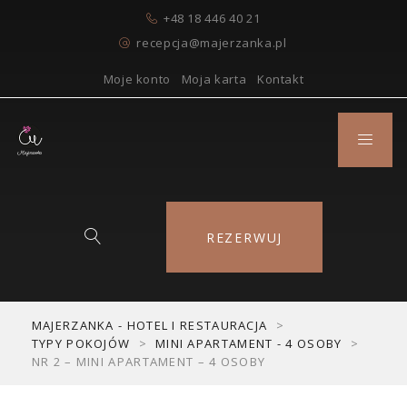
+48 18 446 40 21
recepcja@majerzanka.pl
Moje konto
Moja karta
Kontakt
REZERWUJ
MAJERZANKA - HOTEL I RESTAURACJA
>
TYPY POKOJÓW
>
MINI APARTAMENT - 4 OSOBY
>
NR 2 – MINI APARTAMENT – 4 OSOBY