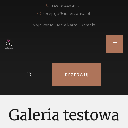
+48 18 446 40 21
recepcja@majerzanka.pl
Moje konto
Moja karta
Kontakt
REZERWUJ
Galeria testowa