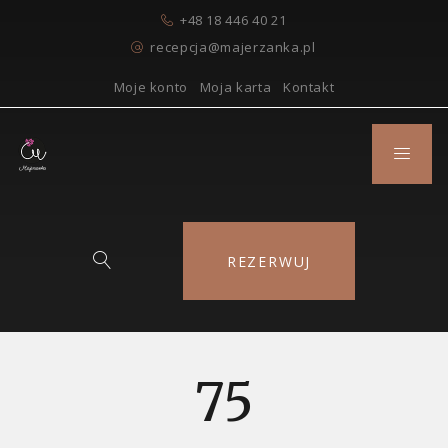
+48 18 446 40 21
recepcja@majerzanka.pl
Moje konto
Moja karta
Kontakt
REZERWUJ
75