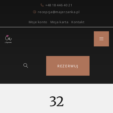
+48 18 446 40 21
recepcja@majerzanka.pl
Moje konto
Moja karta
Kontakt
REZERWUJ
32